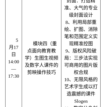
封面：打造精
准、大气的专业
级封面设计
8、利用局部重
绘、扩图、消除
笔和范围定义实
5
模块四（重
现精准控图
月17
点面向教育教
9、版权风险破
日
学）
生图生
视频
局：三步法实现
14:00
及数字人课件的
可商用的图片版
—
剪映操作技巧
权合规
17:30
10、无限风格的
艺术字生成以打
造震撼的课件
Slogen