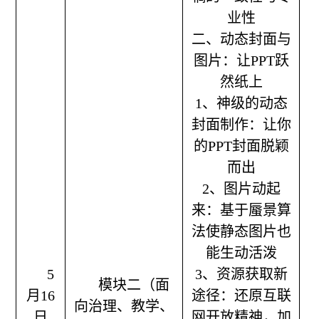
业性
二、动态封面与
图片：让PPT跃
然纸上
1、神级的动态
封面制作：让你
的PPT封面脱颖
而出
2、图片动起
来：基于蜃景算
法使静态图片也
能生动活泼
5
3、资源获取新
模块二（面
月16
途径：还原互联
向治理、教学、
日
网开放精神，加